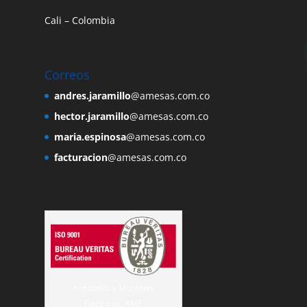
Cali – Colombia
Correos
andres.jaramillo
@amesas.com.co
hector.jaramillo
@amesas.com.co
maria.espinosa
@amesas.com.co
facturacion
@amesas.com.co
Asesorías y Montajes
Eléctricos, AME