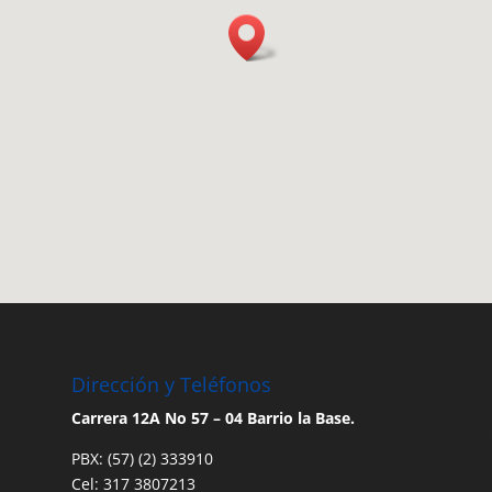
Dirección y Teléfonos
Carrera 12A No 57 – 04 Barrio la Base.
PBX: (57) (2) 333910
Cel: 317 3807213