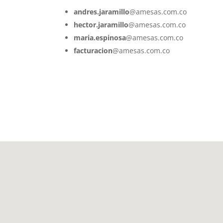
andres.jaramillo
@amesas.com.co
hector.jaramillo
@amesas.com.co
maria.espinosa
@amesas.com.co
facturacion
@amesas.com.co