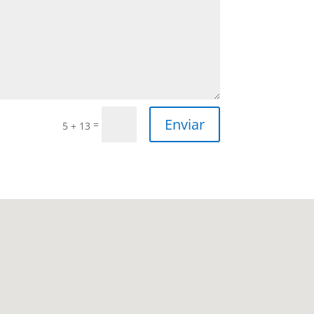
Enviar
=
5 + 13